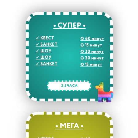
• СУПЕР •
✓
КВЕСТ
✪
60 минут
✓
БАНКЕТ
✪
15 минут
✓
ШОУ
✪
30 минут
✓
ШОУ
✪
30 минут
✓
БАНКЕТ
✪
15 минут
2,5 ЧАСА
• МЕГА •