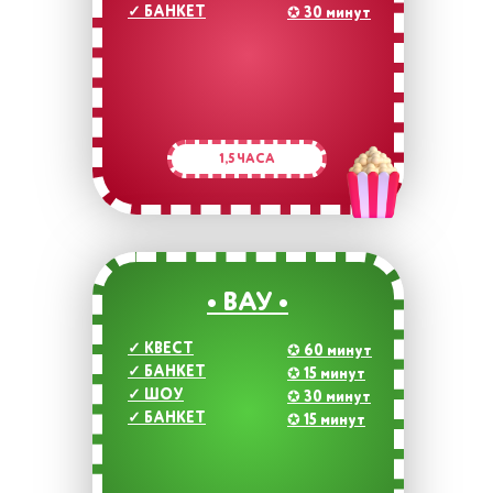
✓
БАНКЕТ
✪
30 минут
1,5 ЧАСА
• ВАУ •
✓
КВЕСТ
✪
60 минут
✓
БАНКЕТ
✪
15 минут
✓
ШОУ
✪
30 минут
✓
БАНКЕТ
✪
15 минут