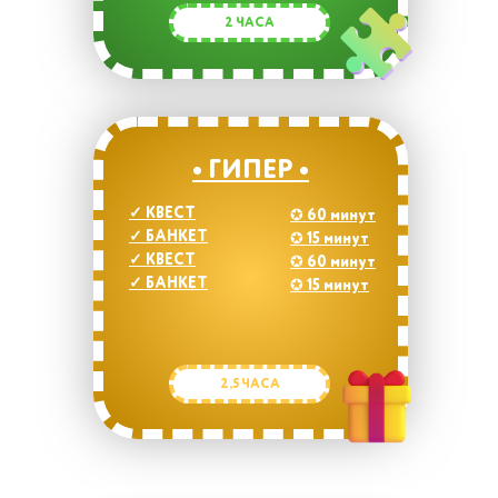
2 ЧАСА
• ГИПЕР •
✓
КВЕСТ
✪
60 минут
✓
БАНКЕТ
✪
15 минут
✓
КВЕСТ
✪
60 минут
✓
БАНКЕТ
✪
15 минут
2,5 ЧАСА